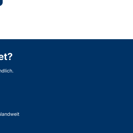
et?
dlich.
landweit