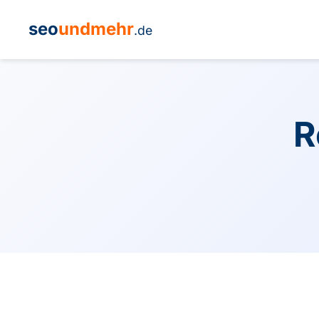
seo
undmehr
.de
R