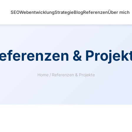
SEO
Webentwicklung
Strategie
Blog
Referenzen
Über mich
eferenzen & Projek
Home
/
Referenzen & Projekte