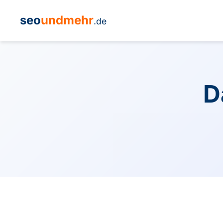
seo
undmehr
.de
D