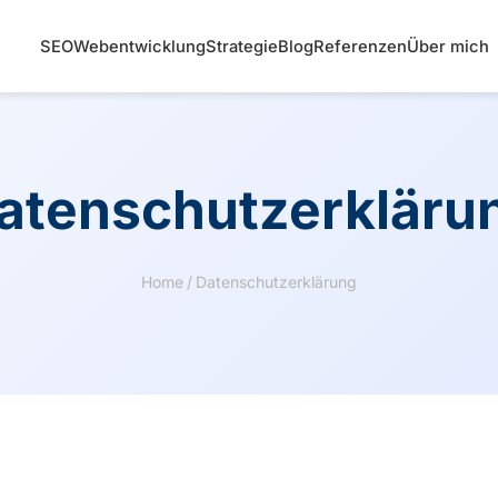
SEO
Webentwicklung
Strategie
Blog
Referenzen
Über mich
atenschutzerkläru
Home
/
Datenschutzerklärung